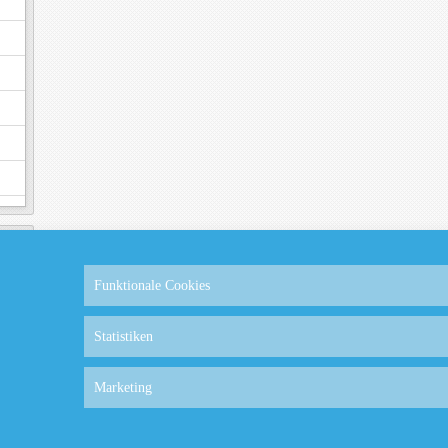
Funktionale Cookies
Statistiken
Marketing
experience. We'll assume you're ok with this, but you can opt-out if y