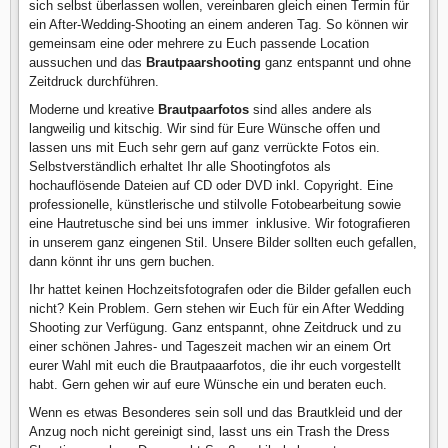
sich selbst überlassen wollen, vereinbaren gleich einen Termin für
ein After-Wedding-Shooting an einem anderen Tag. So können wir
gemeinsam eine oder mehrere zu Euch passende Location
aussuchen und das
Brautpaarshooting
ganz entspannt und ohne
Zeitdruck durchführen.
Moderne und kreative
Brautpaarfotos
sind alles andere als
langweilig und kitschig. Wir sind für Eure Wünsche offen und
lassen uns mit Euch sehr gern auf ganz verrückte Fotos ein.
Selbstverständlich erhaltet Ihr alle Shootingfotos als
hochauflösende Dateien auf CD oder DVD inkl. Copyright. Eine
professionelle, künstlerische und stilvolle Fotobearbeitung sowie
eine Hautretusche sind bei uns immer inklusive. Wir fotografieren
in unserem ganz eingenen Stil. Unsere Bilder sollten euch gefallen,
dann könnt ihr uns gern buchen.
Ihr hattet keinen Hochzeitsfotografen oder die Bilder gefallen euch
nicht? Kein Problem. Gern stehen wir Euch für ein After Wedding
Shooting zur Verfügung. Ganz entspannt, ohne Zeitdruck und zu
einer schönen Jahres- und Tageszeit machen wir an einem Ort
eurer Wahl mit euch die Brautpaaarfotos, die ihr euch vorgestellt
habt. Gern gehen wir auf eure Wünsche ein und beraten euch.
Wenn es etwas Besonderes sein soll und das Brautkleid und der
Anzug noch nicht gereinigt sind, lasst uns ein Trash the Dress